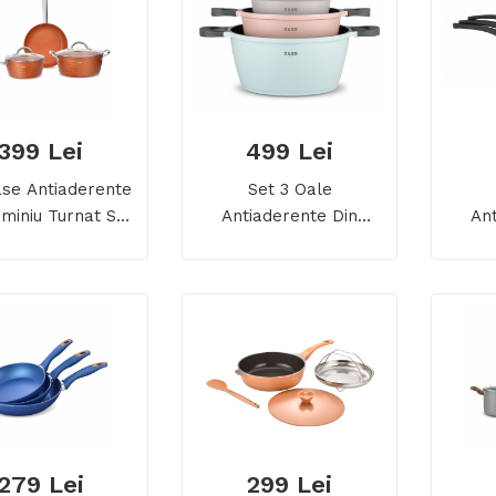
399 Lei
499 Lei
ase Antiaderente
Set 3 Oale
uminiu Turnat Sub
Antiaderente Din
An
ne Zass Gourmet
Aluminiu Turnat Sub
Alum
ZG-ZCS 04
Presiune Zass Gourmet
Presi
ZG-ACS 02
279 Lei
299 Lei