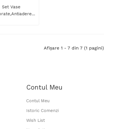
Set Vase
rate,antiaderente,din
iniu Turnat Sub
une Zass Gourmet
ZG-ACS 05
Afişare 1 - 7 din 7 (1 pagini)
Contul Meu
Contul Meu
Istoric Comenzi
Wish List