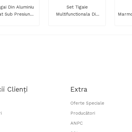
igai Din Aluminiu
Set Tigaie
at Sub Presiune
Multifunctionala Din
Marmo
ZG-ACS 06
Aluminiu Turnat Sub
Alum
Presiune 4 Piese ZASS
Presi
Gourmet ZG-ACS 07,
Ultra Antiaderenta,
Acoperire Ceramica, Cu
Capac Si Sita Aburi
ii Clienţi
Extra
Oferte Speciale
i
Producători
ANPC