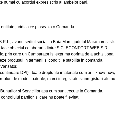
te numai cu acordul expres scris al ambelor parti.
entitate juridica ce plaseaza o Comanda.
L., avand sediul social in Baia Mare, judetul Maramures, str.
 face obiectul colaborarii dintre S.C. ECONFORT WEB S.R.L... si 
, prin care un Cumparator isi exprima dorinta de a achizition
reze produsul in termenii si conditiile stabilite in comanda.
 Vanzator.
ontinuare DPI) - toate drepturile imateriale cum ar fi know-how, 
drepturi de model, patente, marci inregistrate si inregistrari ale
le Bunurilor si Serviciilor asa cum sunt trecute in Comanda.
ntrolului partilor, si care nu poate fi evitat.