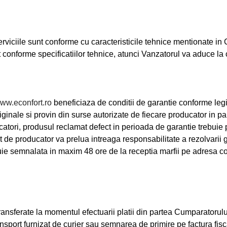
rviciile sunt conforme cu caracteristicile tehnice mentionate 
t conforme specificatiilor tehnice, atunci Vanzatorul va aduce la 
ww.econfort.ro
beneficiaza de conditii de garantie conforme legisl
ginale si provin din surse autorizate de fiecare producator in pa
atori, produsul reclamat defect in perioada de garantie trebuie p
at de producator va prelua intreaga responsabilitate a rezolvarii g
uie semnalata in maxim 48 ore de la receptia marfii pe adresa co
ransferate la momentul efectuarii platii din partea Cumparatorulu
sport furnizat de curier sau semnarea de primire pe factura fisca