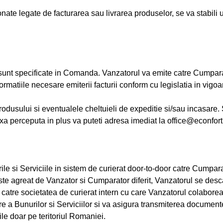
nate legate de facturarea sau livrarea produselor, se va stabil
unt specificate in Comanda. Vanzatorul va emite catre Cumparator
ormatiile necesare emiterii facturii conform cu legislatia in vigoa
 produsului si eventualele cheltuieli de expeditie si/sau incasare
xa perceputa in plus va puteti adresa imediat la office@econfort
 si Serviciile in sistem de curierat door-to-door catre Cumpara
e agreat de Vanzator si Cumparator diferit, Vanzatorul se descar
a catre societatea de curierat intern cu care Vanzatorul colabor
Bunurilor si Serviciilor si va asigura transmiterea documentel
le doar pe teritoriul Romaniei.