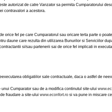
 nu este autorizat de catre Vanzator sa permita Cumparatorului des
lei contravalori a acestora.
rice fel pe care Cumparatorul sau oricare terta parte o poate su
tru daune care rezulta din utilizarea Bunurilor si Serviciilor dup
ntractantii si/sau partenerii sai de orice fel implicati in execut
executarea obligatiilor sale contractuale, daca o astfel de nee
unui Cumparator sau de a modifica continutul site-ului
www.eco
 de fraudare a site-ului
www.econfort.ro
si va pune in miscare ce