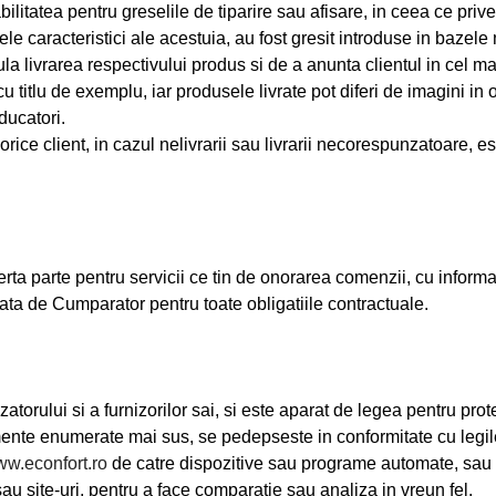
itatea pentru greselile de tiparire sau afisare, in ceea ce privest
 caracteristici ale acestuia, au fost gresit introduse in bazele n
ula livrarea respectivului produs si de a anunta clientul in cel m
tlu de exemplu, iar produsele livrate pot diferi de imagini in ori
ducatori.
rice client, in cazul nelivrarii sau livrarii necorespunzatoare, 
ta parte pentru servicii ce tin de onorarea comenzii, cu inform
ata de Cumparator pentru toate obligatiile contractuale.
atorului si a furnizorilor sai, si este aparat de legea pentru prot
ente enumerate mai sus, se pedepseste in conformitate cu legile i
w.econfort.ro
de catre dispozitive sau programe automate, sau c
au site-uri, pentru a face comparatie sau analiza in vreun fel.