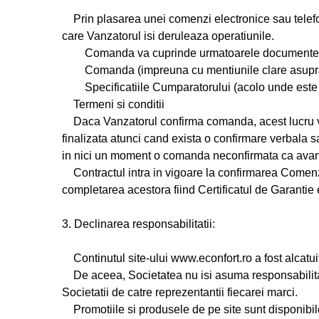
Prin plasarea unei comenzi electronice sau telefon
care Vanzatorul isi deruleaza operatiunile.
Comanda va cuprinde urmatoarele documente
Comanda (impreuna cu mentiunile clare asupra datel
Specificatiile Cumparatorului (acolo unde este 
Termeni si conditii
Daca Vanzatorul confirma comanda, acest lucru va
finalizata atunci cand exista o confirmare verbala 
in nici un moment o comanda neconfirmata ca avan
Contractul intra in vigoare la confirmarea Comenzii
completarea acestora fiind Certificatul de Garantie 
3. Declinarea responsabilitatii:
Continutul site-ului www.econfort.ro a fost alcatuit
De aceea, Societatea nu isi asuma responsabilitatea
Societatii de catre reprezentantii fiecarei marci.
Promotiile si produsele de pe site sunt disponibile 