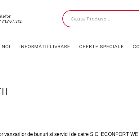
elefon
771.767.312
 NOI
INFORMATII LIVRARE
OFERTE SPECIALE
C
II
ror vanzarilor de bunuri si servicii de catre S.C. ECONFORT WEB