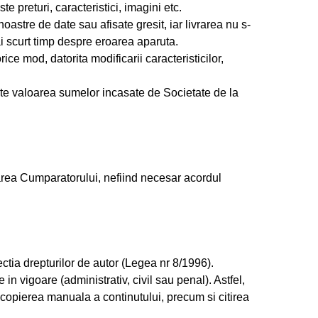
e preturi, caracteristici, imagini etc.
oastre de date sau afisate gresit, iar livrarea nu s-
ai scurt timp despre eroarea aparuta.
ce mod, datorita modificarii caracteristicilor,
este valoarea sumelor incasate de Societate de la
area Cumparatorului, nefiind necesar acordul
ectia drepturilor de autor (Legea nr 8/1996).
n vigoare (administrativ, civil sau penal). Astfel,
opierea manuala a continutului, precum si citirea