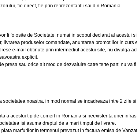
orului, fie direct, fie prin reprezentantii sai din Romania.
fi folosite de Societate, numai in scopul declarat al acestui si
livrarea produselor comandate, anuntarea promotiilor in curs etc.,
drese e-mail obtinute prin intermediul acestui site, nu divulga
avoastra explicit.
presa sau orice alt mod de dezvaluire catre terte parti nu va f
societatea noastra, in mod normal se incadreaza intre 2 zile si
a a acestui tip de comert in Romania si neexistenta unei infrastru
societatea isi asuma dreptul de a mari timpul de livrare.
lata marfurilor in termenul prevazut in factura emisa de Vanzato