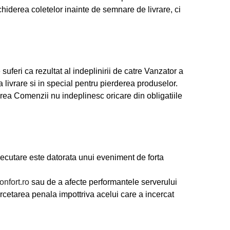
chiderea coletelor inainte de semnare de livrare, ci
feri ca rezultat al indeplinirii de catre Vanzator a
a livrare si in special pentru pierderea produselor.
area Comenzii nu indeplinesc oricare din obligatiile
xecutare este datorata unui eveniment de forta
nfort.ro
sau de a afecte performantele serverului
rcetarea penala impottriva acelui care a incercat