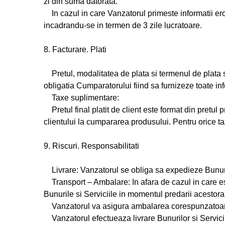
zi din suma datorata.
In cazul in care Vanzatorul primeste informatii ero
incadrandu-se in termen de 3 zile lucratoare.
8. Facturare. Plati
Pretul, modalitatea de plata si termenul de plata s
obligatia Cumparatorului fiind sa furnizeze toate inf
Taxe suplimentare:
Pretul final platit de client este format din pretul
clientului la cumpararea produsului. Pentru orice ta
9. Riscuri. Responsabilitati
Livrare: Vanzatorul se obliga sa expedieze Bunurile
Transport – Ambalare: In afara de cazul in care est
Bunurile si Serviciile in momentul predarii acestor
Vanzatorul va asigura ambalarea corespunzatoare a 
Vanzatorul efectueaza livrare Bunurilor si Servicii