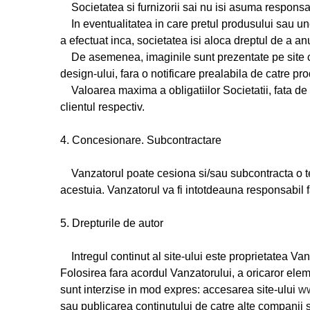
Societatea si furnizorii sai nu isi asuma responsabil
In eventualitatea in care pretul produsului sau unele
a efectuat inca, societatea isi aloca dreptul de a an
De asemenea, imaginile sunt prezentate pe site cu ti
design-ului, fara o notificare prealabila de catre pro
Valoarea maxima a obligatiilor Societatii, fata de o
clientul respectiv.
4. Concesionare. Subcontractare
Vanzatorul poate cesiona si/sau subcontracta o ter
acestuia. Vanzatorul va fi intotdeauna responsabil f
5. Drepturile de autor
Intregul continut al site-ului este proprietatea Vanz
Folosirea fara acordul Vanzatorului, a oricaror elem
sunt interzise in mod expres: accesarea site-ului
ww
sau publicarea continutului de catre alte companii s