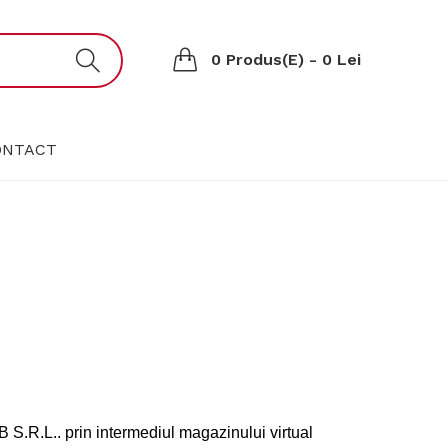
0 Produs(e) - 0 Lei
ONTACT
 S.R.L.. prin intermediul magazinului virtual