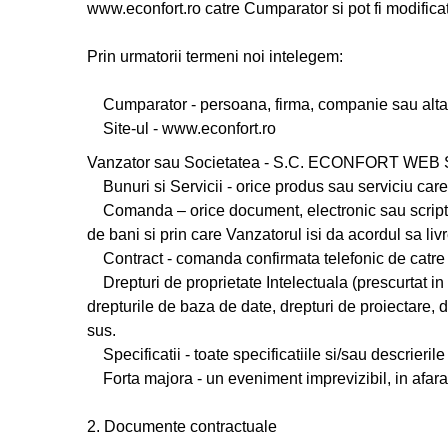
www.econfort.ro catre Cumparator si pot fi modifica
Prin urmatorii termeni noi intelegem:
Cumparator - persoana, firma, companie sau alta 
Site-ul -
www.econfort.ro
Vanzator sau Societatea - S.C. ECONFORT WEB S.R.
Bunuri si Servicii - orice produs sau serviciu care
Comanda – orice document, electronic sau scriptic
de bani si prin care Vanzatorul isi da acordul sa liv
Contract - comanda confirmata telefonic de catre
Drepturi de proprietate Intelectuala (prescurtat in c
drepturile de baza de date, drepturi de proiectare, 
sus.
Specificatii - toate specificatiile si/sau descrieri
Forta majora - un eveniment imprevizibil, in afara co
2. Documente contractuale