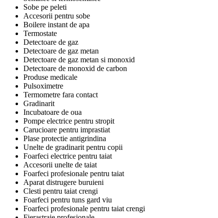
Sobe pe peleti
Accesorii pentru sobe
Boilere instant de apa
Termostate
Detectoare de gaz
Detectoare de gaz metan
Detectoare de gaz metan si monoxid
Detectoare de monoxid de carbon
Produse medicale
Pulsoximetre
Termometre fara contact
Gradinarit
Incubatoare de oua
Pompe electrice pentru stropit
Carucioare pentru imprastiat
Plase protectie antigrindina
Unelte de gradinarit pentru copii
Foarfeci electrice pentru taiat
Accesorii unelte de taiat
Foarfeci profesionale pentru taiat
Aparat distrugere buruieni
Clesti pentru taiat crengi
Foarfeci pentru tuns gard viu
Foarfeci profesionale pentru taiat crengi
Fierastraie profesionale