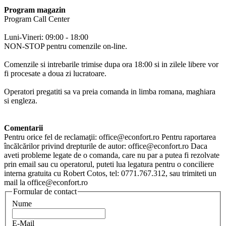
Program magazin
Program Call Center
Luni-Vineri: 09:00 - 18:00
NON-STOP pentru comenzile on-line.
Comenzile si intrebarile trimise dupa ora 18:00 si in zilele libere vor
fi procesate a doua zi lucratoare.
Operatori pregatiti sa va preia comanda in limba romana, maghiara
si engleza.
Comentarii
Pentru orice fel de reclamaţii: office@econfort.ro Pentru raportarea
încălcărilor privind drepturile de autor: office@econfort.ro Daca
aveti probleme legate de o comanda, care nu par a putea fi rezolvate
prin email sau cu operatorul, puteti lua legatura pentru o conciliere
interna gratuita cu Robert Cotos, tel: 0771.767.312, sau trimiteti un
mail la office@econfort.ro
Formular de contact
Nume
E-Mail