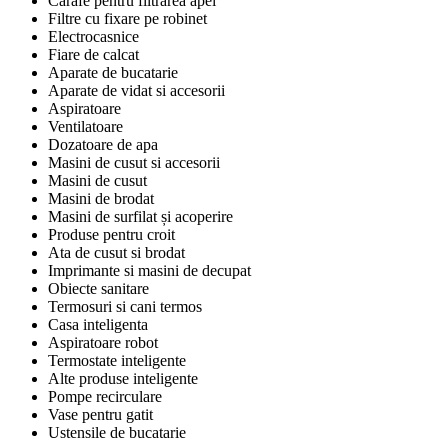
Carafe pentru filtrarea apei
Filtre cu fixare pe robinet
Electrocasnice
Fiare de calcat
Aparate de bucatarie
Aparate de vidat si accesorii
Aspiratoare
Ventilatoare
Dozatoare de apa
Masini de cusut si accesorii
Masini de cusut
Masini de brodat
Masini de surfilat și acoperire
Produse pentru croit
Ata de cusut si brodat
Imprimante si masini de decupat
Obiecte sanitare
Termosuri si cani termos
Casa inteligenta
Aspiratoare robot
Termostate inteligente
Alte produse inteligente
Pompe recirculare
Vase pentru gatit
Ustensile de bucatarie