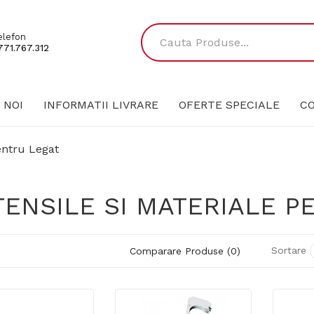
elefon
771.767.312
 NOI
INFORMATII LIVRARE
OFERTE SPECIALE
C
entru Legat
TENSILE SI MATERIALE P
Sortare
Comparare Produse (0)