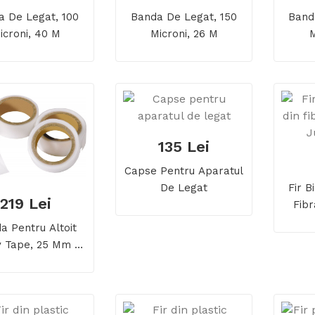
a De Legat, 100
Banda De Legat, 150
Band
icroni, 40 M
Microni, 26 M
M
135 Lei
Capse Pentru Aparatul
De Legat
Fir B
219 Lei
Fibr
J
a Pentru Altoit
 Tape, 25 Mm X
 Fara Perforatii