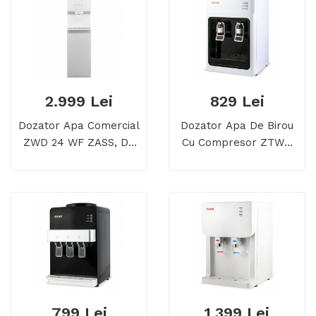
2.999 Lei
829 Lei
Dozator Apa Comercial
Dozator Apa De Birou
ZWD 24 WF ZASS, De
Cu Compresor ZTWD
Podea, Cu Sistem De
13 C
Filtrare Si Purificare Cu
Lampa UV
799 Lei
1.399 Lei