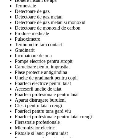
Boilere instant de apa
Termostate
Detectoare de gaz
Detectoare de gaz metan
Detectoare de gaz metan si monoxid
Detectoare de monoxid de carbon
Produse medicale
Pulsoximetre
Termometre fara contact
Gradinarit
Incubatoare de oua
Pompe electrice pentru stropit
Carucioare pentru imprastiat
Plase protectie antigrindina
Unelte de gradinarit pentru copii
Foarfeci electrice pentru taiat
Accesorii unelte de taiat
Foarfeci profesionale pentru taiat
Aparat distrugere buruieni
Clesti pentru taiat crengi
Foarfeci pentru tuns gard viu
Foarfeci profesionale pentru taiat crengi
Fierastraie profesionale
Micronizator electric
Pistoale si lanci pentru udat