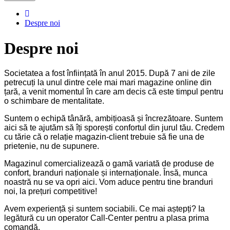
Despre noi
Despre noi
Societatea a fost înființată în anul 2015. După 7 ani de zile
petrecuți la unul dintre cele mai mari magazine online din
țară, a venit momentul în care am decis că este timpul pentru
o schimbare de mentalitate.
Suntem o echipă tânără, ambițioasă și încrezătoare. Suntem
aici să te ajutăm să îți sporești confortul din jurul tău. Credem
cu tărie că o relație magazin-client trebuie să fie una de
prietenie, nu de supunere.
Magazinul comercializează o gamă variată de produse de
confort, branduri naționale și internaționale. Însă, munca
noastră nu se va opri aici. Vom aduce pentru tine branduri
noi, la prețuri competitive!
Avem experiență și suntem sociabili. Ce mai aștepți? Ia
legătură cu un operator Call-Center pentru a plasa prima
comandă.