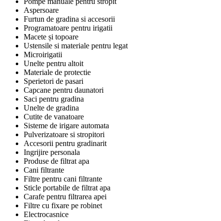
Pompe manuale pentru stropit
Aspersoare
Furtun de gradina si accesorii
Programatoare pentru irigatii
Macete și topoare
Ustensile si materiale pentru legat
Microirigatii
Unelte pentru altoit
Materiale de protectie
Sperietori de pasari
Capcane pentru daunatori
Saci pentru gradina
Unelte de gradina
Cutite de vanatoare
Sisteme de irigare automata
Pulverizatoare si stropitori
Accesorii pentru gradinarit
Ingrijire personala
Produse de filtrat apa
Cani filtrante
Filtre pentru cani filtrante
Sticle portabile de filtrat apa
Carafe pentru filtrarea apei
Filtre cu fixare pe robinet
Electrocasnice