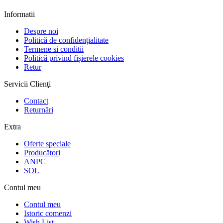
Informatii
Despre noi
Politică de confidențialitate
Termene si conditii
Politică privind fișierele cookies
Retur
Servicii Clienţi
Contact
Returnări
Extra
Oferte speciale
Producători
ANPC
SOL
Contul meu
Contul meu
Istoric comenzi
Wish List