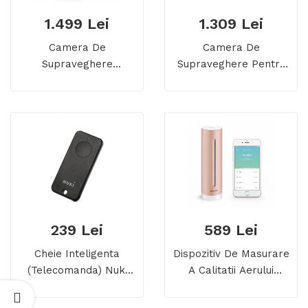
1.499 Lei
1.309 Lei
Camera De
Camera De
Supraveghere
Supraveghere Pentru
Netatmo Presence
Exterior Netatmo
WIFI Cu Sirena, De
Presence
Exterior, Cu
Detectarea
Persoanelor, Masinilor
Si Animalelor
239 Lei
589 Lei
Cheie Inteligenta
Dispozitiv De Masurare
(telecomanda) Nuki
A Calitatii Aerului
Fob, Pentru
Netatmo Home Coach
Incuietoarea