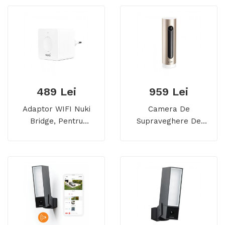
489 Lei
959 Lei
Adaptor WIFI Nuki
Camera De
Bridge, Pentru
Supraveghere De
Incuietoarea
Interior Netatmo
Inteligenta Nuki Smart
Welcome,
Lock 3.0
Recunoastere Faciala