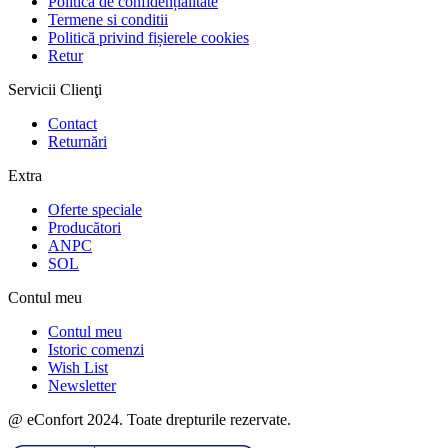
Politică de confidențialitate
Termene si conditii
Politică privind fișierele cookies
Retur
Servicii Clienţi
Contact
Returnări
Extra
Oferte speciale
Producători
ANPC
SOL
Contul meu
Contul meu
Istoric comenzi
Wish List
Newsletter
@ eConfort 2024. Toate drepturile rezervate.