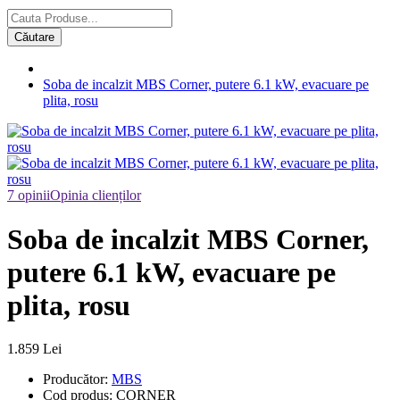
Căutare
Soba de incalzit MBS Corner, putere 6.1 kW, evacuare pe
plita, rosu
7 opinii
Opinia clienților
Soba de incalzit MBS Corner,
putere 6.1 kW, evacuare pe
plita, rosu
1.859 Lei
Producător:
MBS
Cod produs:
CORNER