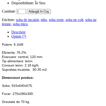
Disponibilitate:
În Stoc
Cantitate
Adaugă în Coş
Etichete:
soba de incalzit
,
mbs
,
soba rosie
,
soba pe colt
,
soba pe
lemne
,
soba mica
Descriere
Opinii (7)
Putere: 6.1kW.
Eficienta: 76.2%.
Evacuare: central, 120 mm.
Tip alimentare: lemn.
Consum lemn: 2.18 kg/h.
Suprafata incalzita: 30-35 m2.
Dimensiuni produs:
Soba:
915x640x575.
Focar:
270x280x300.
Greutate de 70 kg.