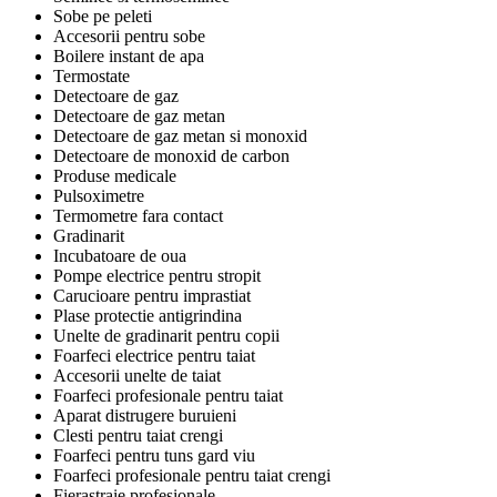
Sobe pe peleti
Accesorii pentru sobe
Boilere instant de apa
Termostate
Detectoare de gaz
Detectoare de gaz metan
Detectoare de gaz metan si monoxid
Detectoare de monoxid de carbon
Produse medicale
Pulsoximetre
Termometre fara contact
Gradinarit
Incubatoare de oua
Pompe electrice pentru stropit
Carucioare pentru imprastiat
Plase protectie antigrindina
Unelte de gradinarit pentru copii
Foarfeci electrice pentru taiat
Accesorii unelte de taiat
Foarfeci profesionale pentru taiat
Aparat distrugere buruieni
Clesti pentru taiat crengi
Foarfeci pentru tuns gard viu
Foarfeci profesionale pentru taiat crengi
Fierastraie profesionale