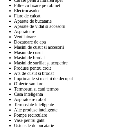
Carafe pentru filtrarea apei
Filtre cu fixare pe robinet
Electrocasnice
Fiare de calcat
Aparate de bucatarie
Aparate de vidat si accesorii
Aspiratoare
Ventilatoare
Dozatoare de apa
Masini de cusut si accesorii
Masini de cusut
Masini de brodat
Masini de surfilat și acoperire
Produse pentru croit
Ata de cusut si brodat
Imprimante si masini de decupat
Obiecte sanitare
Termosuri si cani termos
Casa inteligenta
Aspiratoare robot
Termostate inteligente
Alte produse inteligente
Pompe recirculare
Vase pentru gatit
Ustensile de bucatarie