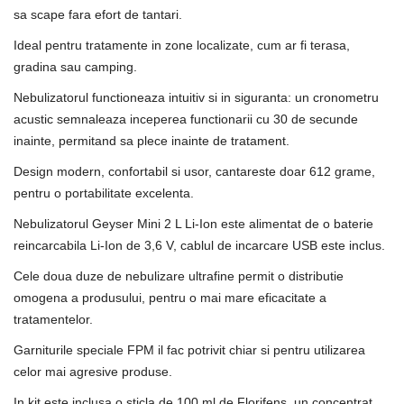
sa scape fara efort de tantari.
Ideal pentru tratamente in zone localizate, cum ar fi terasa,
gradina sau camping.
Nebulizatorul functioneaza intuitiv si in siguranta: un cronometru
acustic semnaleaza inceperea functionarii cu 30 de secunde
inainte, permitand sa plece inainte de tratament.
Design modern, confortabil si usor, cantareste doar 612 grame,
pentru o portabilitate excelenta.
Nebulizatorul Geyser Mini 2 L Li-Ion este alimentat de o baterie
reincarcabila Li-Ion de 3,6 V, cablul de incarcare USB este inclus.
Cele doua duze de nebulizare ultrafine permit o distributie
omogena a produsului, pentru o mai mare eficacitate a
tratamentelor.
Garniturile speciale FPM il fac potrivit chiar si pentru utilizarea
celor mai agresive produse.
In kit este inclusa o sticla de 100 ml de Florifens, un concentrat