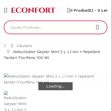
0 Produs(e) - 0 Lei
Căutare
Nebulizator Geyser Mini 2 L Li-Ion + Repelent
Tantari Florifens 100 Ml
Loading...
Loading...