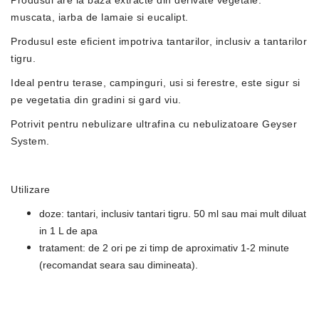
Produsul are la baza extracte din derivate vegetale:
muscata, iarba de lamaie si eucalipt.
Produsul este eficient impotriva tantarilor, inclusiv a tantarilor
tigru.
Ideal pentru terase, campinguri, usi si ferestre, este sigur si
pe vegetatia din gradini si gard viu.
Potrivit pentru nebulizare ultrafina cu nebulizatoare Geyser
System.
Utilizare
doze: tantari, inclusiv tantari tigru. 50 ml sau mai mult diluat
in 1 L de apa
tratament: de 2 ori pe zi timp de aproximativ 1-2 minute
(recomandat seara sau dimineata).