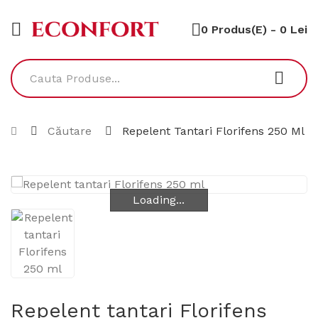
0 Produs(e) - 0 Lei
Căutare
Repelent Tantari Florifens 250 Ml
Loading...
Loading...
Repelent tantari Florifens