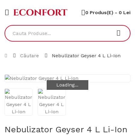
0 Produs(e) - 0 Lei
Căutare
Nebulizator Geyser 4 L Li-Ion
Loading...
Loading...
Nebulizator Geyser 4 L Li-Ion