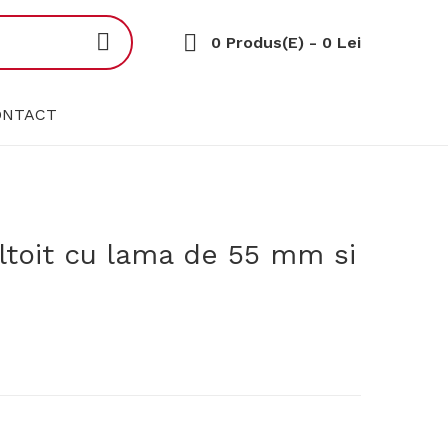
0 Produs(e) - 0 Lei
ONTACT
altoit cu lama de 55 mm si