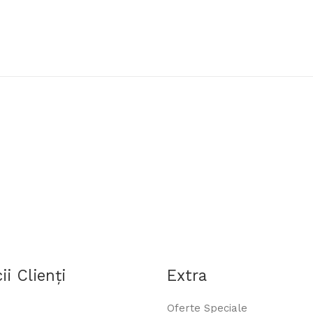
Cod produs:
785
Disponibilitate:
În Stoc
Adaug
Cantitate
Etichete:
cutit
,
stoker
,
altoit
,
lama
ii Clienţi
Extra
Oferte Speciale