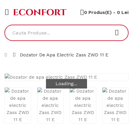
0 Produs(e) - 0 Lei
Dozator De Apa Electric Zass ZWD 11 E
Loading...
Loading...