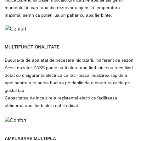
indicatoare luminoase. Indicatorul încălzire apă se stinge în
momentul în care apa din rezervor a ajuns la temperatura
maximă, semn ca puteti lua un pahar cu apa fierbinte.
MULTIFUNCTIONALITATE
Bucura-te de apa atat de necesara hidratarii, indiferent de sezon.
Acest dozator ZASS poate sa-ti ofere apa fierbinte sau rece fiind
dotat cu o siguranta electrica ce faciliteaza incalzirea rapida a
apei pentru a te putea bucura pe deplin de o bautrura calda pe
gustul tau.
Capacitatea de incalzire a rezistentei electrice faciliteaza
obtinerea apei fierbinti in debit ridicat.
AMPLASARE MULTIPLA