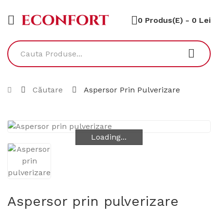
0 Produs(e) - 0 Lei
Căutare
Aspersor Prin Pulverizare
Loading...
Loading...
Aspersor prin pulverizare