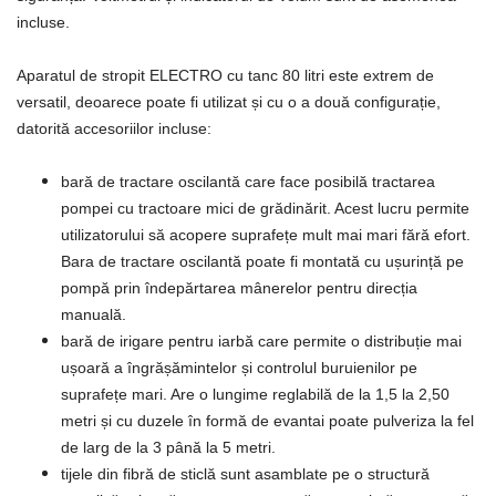
incluse.
Aparatul de stropit ELECTRO cu tanc 80 litri este extrem de
versatil, deoarece poate fi utilizat și cu o a două configurație,
datorită accesoriilor incluse:
bară de tractare oscilantă care face posibilă tractarea
pompei cu tractoare mici de grădinărit. Acest lucru permite
utilizatorului să acopere suprafețe mult mai mari fără efort.
Bara de tractare oscilantă poate fi montată cu ușurință pe
pompă prin îndepărtarea mânerelor pentru direcția
manuală.
bară de irigare pentru iarbă care permite o distribuție mai
ușoară a îngrășămintelor și controlul buruienilor pe
suprafețe mari. Are o lungime reglabilă de la 1,5 la 2,50
metri și cu duzele în formă de evantai poate pulveriza la fel
de larg de la 3 până la 5 metri.
tijele din fibră de sticlă sunt asamblate pe o structură