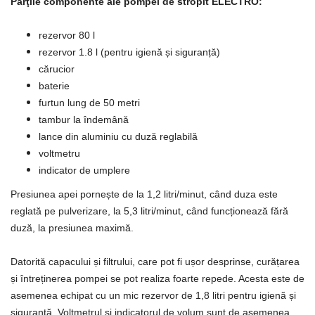
Părţile componente ale pompei de stropit ELECTRO:
rezervor 80 l
rezervor 1.8 l (pentru igienă și siguranță)
cărucior
baterie
furtun lung de 50 metri
tambur la îndemână
lance din aluminiu cu duză reglabilă
voltmetru
indicator de umplere
Presiunea apei pornește de la 1,2 litri/minut, când duza este
reglată pe pulverizare, la 5,3 litri/minut, când funcționează fără
duză, la presiunea maximă.
Datorită capacului și filtrului, care pot fi ușor desprinse, curățarea
și întreținerea pompei se pot realiza foarte repede. Acesta este de
asemenea echipat cu un mic rezervor de 1,8 litri pentru igienă și
siguranță. Voltmetrul și indicatorul de volum sunt de asemenea