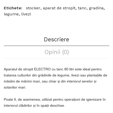
Etichete:
stocker
,
aparat de stropit
,
tanc
,
gradina
,
legume
,
livezi
Descriere
Opinii (0)
Aparatul de stropit ELECTRO cu tanc 80 litri este ideal pentru
tratarea culturilor din grădinile de legume, livezi sau plantațiile de
măslini de mărimi mari, sau chiar și din interiorul serelor și
solariilor mari.
Poate fi, de asemenea, utilizat pentru operațiuni de igienizare în
interiorul clădirilor și în spații deschise.