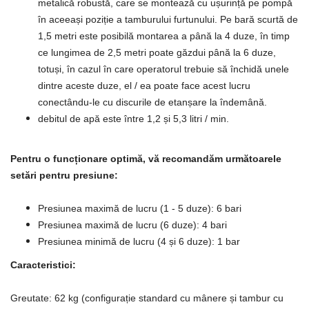
metalică robustă, care se montează cu ușurință pe pompă
în aceeași poziție a tamburului furtunului. Pe bară scurtă de
1,5 metri este posibilă montarea a până la 4 duze, în timp
ce lungimea de 2,5 metri poate găzdui până la 6 duze,
totuși, în cazul în care operatorul trebuie să închidă unele
dintre aceste duze, el / ea poate face acest lucru
conectându-le cu discurile de etanșare la îndemână.
debitul de apă este între 1,2 și 5,3 litri / min.
Pentru o funcționare optimă, vă recomandăm următoarele
setări pentru presiune:
Presiunea maximă de lucru (1 - 5 duze): 6 bari
Presiunea maximă de lucru (6 duze): 4 bari
Presiunea minimă de lucru (4 și 6 duze): 1 bar
Caracteristici:
Greutate: 62 kg (configurație standard cu mânere și tambur cu