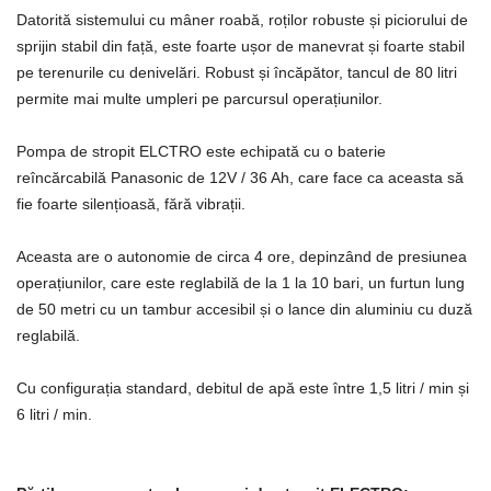
Datorită sistemului cu mâner roabă, roților robuste și piciorului de
sprijin stabil din față, este foarte ușor de manevrat și foarte stabil
pe terenurile cu denivelări. Robust și încăpător, tancul de 80 litri
permite mai multe umpleri pe parcursul operațiunilor.
Pompa de stropit ELCTRO este echipată cu o baterie
reîncărcabilă Panasonic de 12V / 36 Ah, care face ca aceasta să
fie foarte silențioasă, fără vibrații.
Aceasta are o autonomie de circa 4 ore, depinzând de presiunea
operațiunilor, care este reglabilă de la 1 la 10 bari, un furtun lung
de 50 metri cu un tambur accesibil și o lance din aluminiu cu duză
reglabilă.
Cu configurația standard, debitul de apă este între 1,5 litri / min și
6 litri / min.