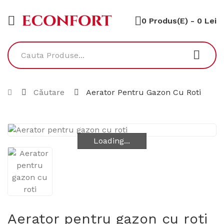
0 Produs(e) - 0 Lei
Căutare
Aerator Pentru Gazon Cu Roti
Loading...
Loading...
Aerator pentru gazon cu roti