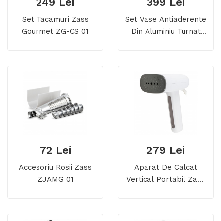
249 Lei
399 Lei
Set Tacamuri Zass
Set Vase Antiaderente
Gourmet ZG-CS 01
Din Aluminiu Turnat
Sub Presiune Zass
Gourmet ZG-ZCS 04
72 Lei
279 Lei
Accesoriu Rosii Zass
Aparat De Calcat
ZJAMG 01
Vertical Portabil Zass
ZGS 05