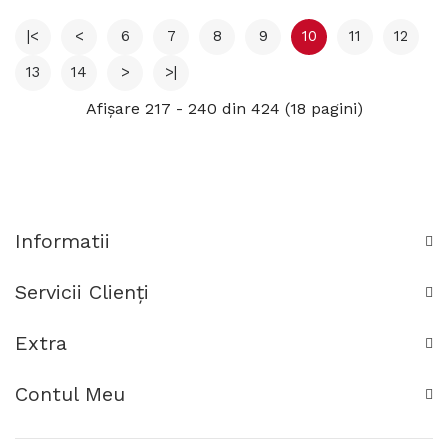
|<
<
6
7
8
9
10
11
12
13
14
>
>|
Afişare 217 - 240 din 424 (18 pagini)
Informatii
Servicii Clienţi
Extra
Contul Meu