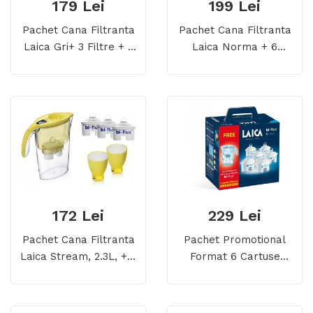
179 Lei
199 Lei
Pachet Cana Filtranta
Pachet Cana Filtranta
Laica Gri+ 3 Filtre + 2
Laica Norma + 6
Pahare
Cartuse Filtrante De
Apa Laica Bi-Flux
172 Lei
229 Lei
Pachet Cana Filtranta
Pachet Promotional
Laica Stream, 2.3L, + 3
Format 6 Cartuse
Filtre + 2 Pahare
Filtrante De Apa +
Colorate
Cana Laica STREAM
WHITE CADOU