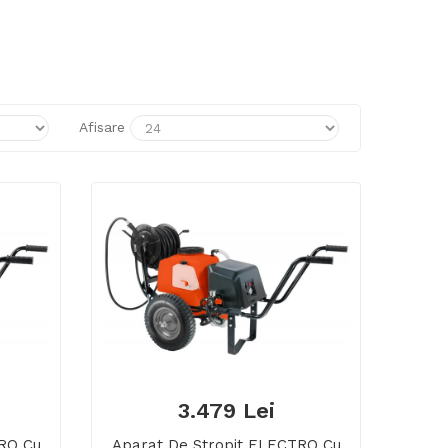
Afisare
3.479 Lei
RO Cu
Aparat De Stropit ELECTRO Cu