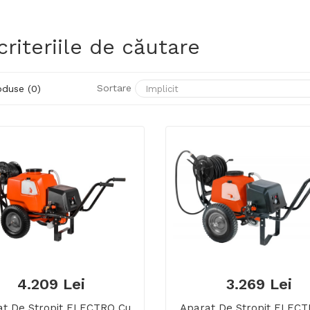
riteriile de căutare
Sortare
duse (0)
4.209 Lei
3.269 Lei
at De Stropit ELECTRO Cu
Aparat De Stropit ELECT